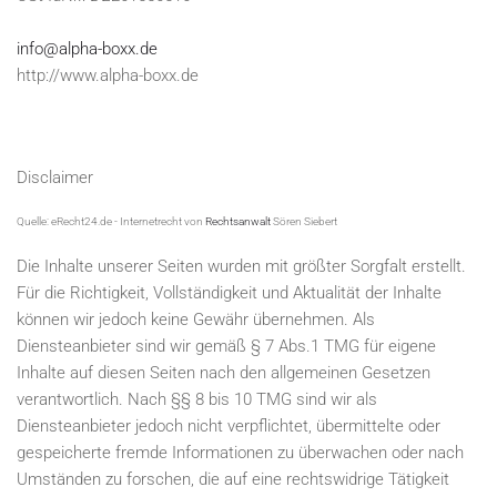
info@alpha-boxx.de
http://www.alpha-boxx.de
Disclaimer
Quelle
: eRecht24.de -
Internetrecht
von
Rechtsanwalt
Sören
Siebert
Die
Inhalte
unserer
Seiten
wurden
mit
größter
Sorgfalt
erstellt
.
Für
die
Richtigkeit
,
Vollständigkeit
und
Aktualität
der
Inhalte
können
wir
jedoch
keine
Gewähr
übernehmen
.
Als
Diensteanbieter
sind
wir
gemäß
§ 7 Abs.1
TMG
für
eigene
Inhalte
auf
diesen
Seiten
nach
den
allgemeinen
Gesetzen
verantwortlich
.
Nach
§§ 8
bis
10
TMG
sind
wir
als
Diensteanbieter
jedoch
nicht
verpflichtet
,
übermittelte
oder
gespeicherte
fremde
Informationen
zu
überwachen
oder
nach
Umständen
zu
forschen
, die
auf
eine
rechtswidrige
Tätigkeit