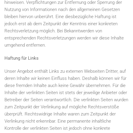
hinweisen
.
Verpflichtungen
zur
Entfernung
oder
Sperrung
der
Nutzung
von
Informationen
nach
den
allgemeinen
Gesetzen
bleiben
hiervon
unberührt
.
Eine
diesbezügliche
Haftung
ist
jedoch
erst
ab
dem
Zeitpunkt
der
Kenntnis
einer
konkreten
Rechtsverletzung
möglich
.
Bei
Bekanntwerden
von
entsprechenden
Rechtsverletzungen
werden
wir
diese
Inhalte
umgehend
entfernen
.
Haftung
für
Links
Unser Angebot enthält Links
zu
externen Webseiten Dritter,
auf
deren
Inhalte
wir
keinen Einfluss haben. Deshalb
können
wir
für
diese
fremden
Inhalte
auch
keine
Gewähr
übernehmen
.
Für
die
Inhalte
der
verlinkten
Seiten
ist
stets
der
jeweilige Anbieter
oder
Betreiber
der
Seiten
verantwortlich
. Die verlinkten
Seiten
wurden
zum
Zeitpunkt
der
Verlinkung
auf
mögliche Rechtsverstöße
überprüft. Rechtswidrige
Inhalte
waren zum
Zeitpunkt
der
Verlinkung
nicht
erkennbar.
Eine
permanente inhaltliche
Kontrolle
der
verlinkten
Seiten
ist
jedoch
ohne konkrete