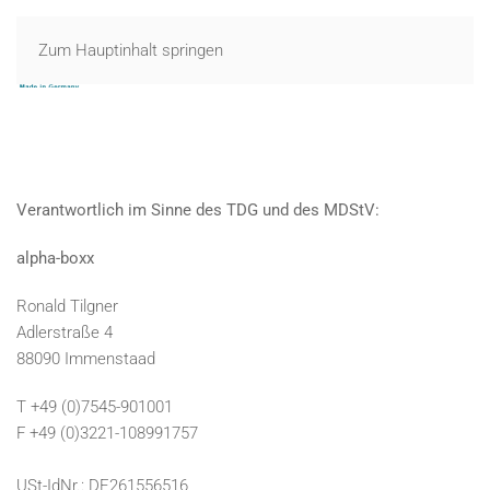
Zum Hauptinhalt springen
MENÜ
Verantwortlich
im
Sinne
des
TDG
und des
MDStV
:
alpha-boxx
Ronald
Tilgner
Adlerstraße 4
88090
Immenstaad
T +49 (0)7545-901001
F +49 (0)3221-108991757
USt-IdNr
.:
DE261556516